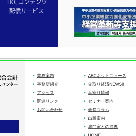
業務案内
ABCネットニュース
事務所紹介
先取り経済NEWS!!
アクセス
耳寄り情報
2F
関連リンク
セミナー案内
お問い合わせ
会長コラム
５分
出版案内
専門家との提携
HOME