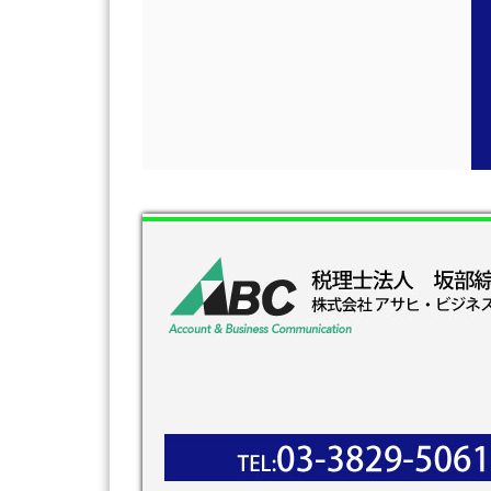
〒130-0012 東京都墨田区太平3-9-5 加瀬ビル
JR錦糸町駅 北口 /
東京メトロ半蔵門線錦糸町駅３番出口より徒歩