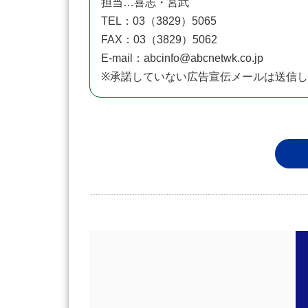
担当…喜志・宮武
TEL：03（3829）5065
FAX：03（3829）5062
E-mail：abcinfo@abcnetwk.co.jp
※承諾していない広告宣伝メールは送信