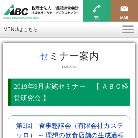
MENUはこちら
セミナー案内
SEMINAR
2019年9月実施セミナー 【 ＡＢＣ経
営研究会 】
第2回 食事懇談会（有限会社カステ
ッロ） ～ 理想の飲食店舗の生成過程