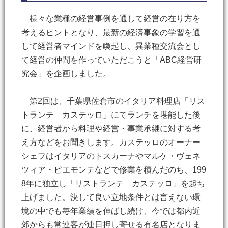
様々な業種の経営事例を通して経営の在り方を
考えるヒントとなり、最新の経済事象の学習を通
して経営者マインドを喚起し、異業種交流会とし
て経営の仲間を作っていただこうと「ABC経営研
究会」を企画しました。
第2回は、千葉県佐倉市のイタリア料理店「リス
トランテ カステッロ」にてランチを堪能した後
に、経営者から料理や経営・事業承継に対する考
え方などをお聞きします。カステッロのオーナー
シェフはイタリアのトスカーナやマルケ・ヴェネ
ツィア・ピエモンテなどで修業を積んだのち、199
8年に独立し「リストランテ カステッロ」を起ち
上げました。決して良い立地条件とは言えない環
境の中でも毎年業績を伸ばし続け、今では都内近
郊からも常連客が連日押し寄せる有名店となりま