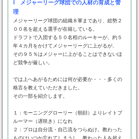
Ⅰ メジャーリーグ球団での人材の育成と管
理
メジャーリーグ球団の組織８軍まであり、総勢２
００名を超える選手が在籍している。
ドラフトで入団する５０名程のルーキーが、約５
年４カ月をかけてメジャーリーグに上がるが、
その９５％はメジャーに上がることはできないほ
ど競争が厳しい。
では上へあがるためには何が必要か・・・多くの
格言を教えていただきました。
その一部を紹介します。
１：モーニンググローリー（朝顔）よりレイトブ
ルーマー（遅咲き）になれ
２：プロは自分流・自己流をつらぬけ。教わった
ものはいつか忘れてしまうし、教わった人を超え