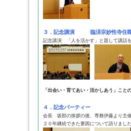
３．記念講演 臨済宗妙性寺住職
記念講演 「人を活かす」と題して講話
「出会い・育てあい・活かしあう」こと
４．記念パーティー
会長 坂部の挨拶の後、専務伊藤より主
２０年継続できた要因について語りまし