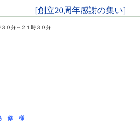
[創立20周年感謝の集い]
時３０分～２１時３０分
島 修 様