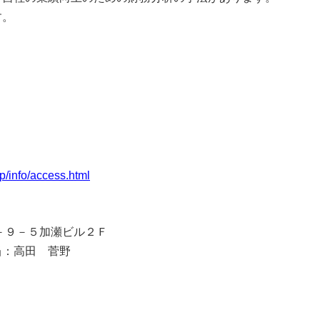
す。
p/info/access.html
３－９－５加瀬ビル２Ｆ
当：高田 菅野