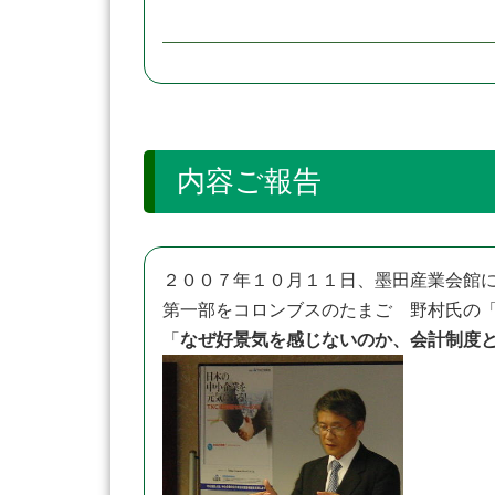
内容ご報告
２００７年１０月１１日、墨田産業会館に
第一部をコロンブスのたまご 野村氏の
「
なぜ好景気を感じないのか、会計制度