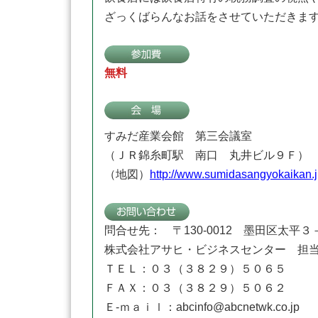
ざっくばらんなお話をさせていただきま
無料
すみだ産業会館 第三会議室
（ＪＲ錦糸町駅 南口 丸井ビル９Ｆ）
（地図）
http://www.sumidasangyokaikan.j
問合せ先： 〒130-0012 墨田区太平
株式会社アサヒ・ビジネスセンター 担
ＴＥＬ：０３（３８２９）５０６５
ＦＡＸ：０３（３８２９）５０６２
Ｅ-ｍａｉｌ：abcinfo@abcnetwk.co.jp