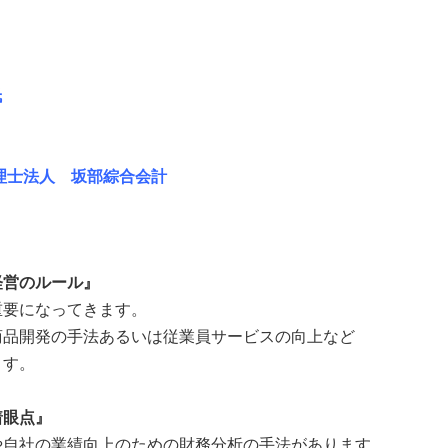
氏
理士法人 坂部綜合会計
経営のルール』
重要になってきます。
商品開発の手法あるいは従業員サービスの向上など
ます。
着眼点』
や自社の業績向上のための財務分析の手法があります。