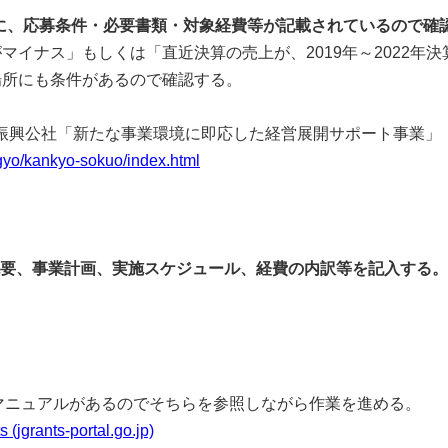
に、応募条件・必要書類・対象経費等が記載されているので確
イナス」もしくは「直近決算の売上が、2019年～2022年
場所にも条件があるので確認する。
振興公社「新たな事業環境に即応した経営展開サポート事業」
jigyo/kankyo-sokuo/index.html
概要、事業計画、実施スケジュール、経費の内訳等を記入する。
る。マニュアルがあるのでそちらを参照しながら作業を進める。
ants-portal.go.jp)