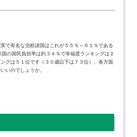
実で有名な北欧諸国はこれが５５％～６１％である
米国の国民負担率は約３４％で幸福度ランキングは２
キングは５１位です（３０歳以下は７３位）。各方面
でいいのでしょうか。