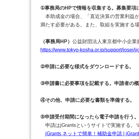
①事務局のHPで情報を収集する。募集要項
本助成金の場合、「直近決算の営業利益がマ
満たす必要がある。また、取組を実施する
（事務局HP）
公益財団法人東京都中小企業
https://www.tokyo-kosha.or.jp/support/josei/
②申請に必要な様式をダウンロードする。
③申請書に必要事項を記載する。申請者の
④その他、申請に必要な書類を準備する。
⑤申請受付期間になったら電子申請を行う。
申請はjGrantsというサイトで実施す
jGrants ネットで簡単！補助金申請 | jGrants (jgr