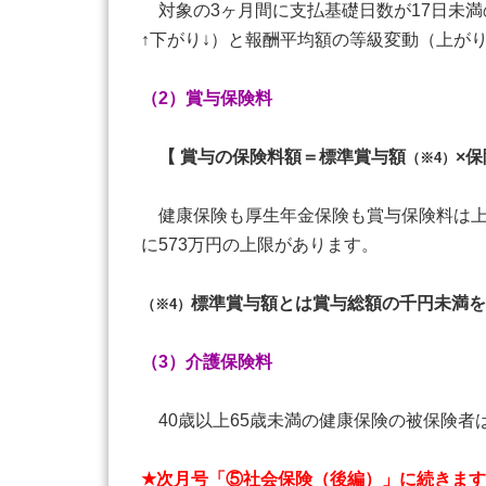
対象の3ヶ月間に支払基礎日数が17日未満
↑下がり↓）と報酬平均額の等級変動（上が
（2）賞与保険料
【 賞与の保険料額＝標準賞与額
×保
（※4）
健康保険も厚生年金保険も賞与保険料は上記
に573万円の上限があります。
標準賞与額とは賞与総額の千円未満を
（※4）
（3）介護保険料
40歳以上65歳未満の健康保険の被保険者
★次月号「⑤社会保険（後編）」に続きま