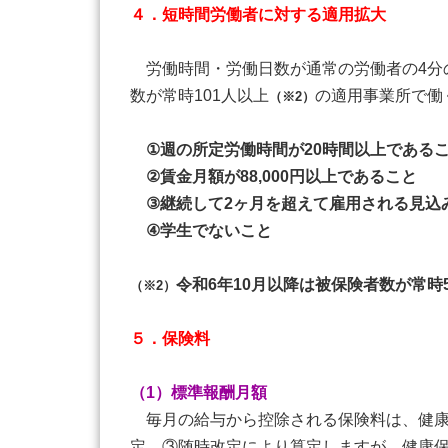
４．短時間労働者に対する適用拡大
労働時間・労働日数が通常の労働者の4分
数が常時101人以上
の適用事業所で働
（※2）
①週の所定労働時間が20時間以上である
②賃金月額が88,000円以上であること
③継続して2ヶ月を超えて雇用される見込
④学生でないこと
令和6年10月以降は被保険者数が常時
（※2）
５．保険料
（1）標準報酬月額
毎月の給与から控除される保険料は、健康
定、③随時改定により算定しますが、健康保