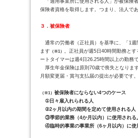
「適用事業所に使用される人」が被保険者
保険者資格を取得します。つまり、法人であ
３．被保険者
通常の労働者（正社員）を基準に、「1週間
ます
。正社員が週5日40時間勤務と
（※1）
ートタイマーは週4日26.25時間以上の勤
厚生年金保険は原則70歳で喪失となります
月額変更届・賞与支払届の提出が必要です。
被保険者にならない4つのケース
（※1）
①日々雇入れられる人
②2ヶ月以内の期間を定めて使用される人
③季節的業務（4か月以内）に使用される
④臨時的事業の事業所（6ヶ月以内）に使