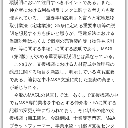
項説明において注目すべきポイントである。また、
仲介者における利益相反リスクに関する考え方も整
理されている。「重要事項説明」と言うと宅地建物
取引業法（宅建業法）35条に定める重要事項等の説
明を想起する方も多いと思うが、宅建業法における
当該説明はあくまで個別の売買契約等（物件や取引
条件等に関する事項）に関する説明であり、MAGL
（第2版）が求める重要事項説明とは異なっている。
このほか、支援機関における人材育成や倫理観の
醸成に関する項目を新設し、明示している点も重要
である。適切な中小M&A支援に向けた意識の高まり
が感じられる。
今般のMAGLの見直しでは、あくまで支援機関の中
でもM&A専門業者を中心とする仲介者・FAに関する
記載の変更が主に行われており、それ以外の他の支
援機関（商工団体、金融機関、士業等専門家、M&A
プラットフォーマー、事業承継・引継ぎ支援センタ