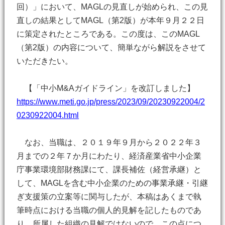
回）」において、MAGLの見直しが始められ、この見
直しの結果としてMAGL（第2版）が本年９月２２日
に策定されたところである。この度は、このMAGL
（第2版）の内容について、簡単ながら解説をさせて
いただきたい。
【「中小M&Aガイドライン」を改訂しました】
https://www.meti.go.jp/press/2023/09/20230922004/2
0230922004.html
なお、当職は、２０１９年９月から２０２２年３
月までの２年７か月にわたり、経済産業省中小企業
庁事業環境部財務課にて、課長補佐（経営承継）と
して、MAGLを含む中小企業のための事業承継・引継
ぎ支援策の立案等に関与したが、本稿はあくまで執
筆時点における当職の個人的見解を記したものであ
り、所属した組織の見解ではないので、この点につ