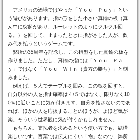
アメリカの酒場ではやった「Ｙｏｕ Ｐａｙ」とい
う遊びがあります。指の形をした小さい真鍮の板（真
ん中に突起があり、ルーレットのようにクルクル回
る。）を回して、止まったときに指がさした人が、飲
み代を払うというゲームです。
弊所の35周年を記念し、この指型をした真鍮の板を
作りました。ただし、真鍮の指には「Ｙｏｕ Ｐａ
ｙ」ではなく「Ｙｏｕ Ｗｉｎ（貴方の勝ち）」と刻
みました。
例えば、５人でテーブルを囲み、この板を回すと、
自分以外の人を指す確率は４/５ではなく、限りなく10
0％に近いことに気が付きます。自分を指さないのであ
れば、ほかの人を応援することのほうが、よほど気が
楽。そういう世界観に気が付くかもしれません。
もちろん、支払者を決めるという使い方でも、結構
楽しいです。言葉では伝えにくい「物」なので、弊所