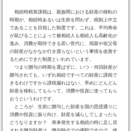
相続時精算課税は、親族間における財産の移転の
時期が、相続時あるいは生前を問わず、税制上中立
であることを目指した制度です。これは、平均寿命
が延びることによって被相続人も相続人も高齢化が
進み、消費が期待できる若い世代に、両親や祖父母
の財産がなかなか行き渡らないという事情を改善す
るためにできた制度といわれています。
つまり贈与の時期を選ばずに、いつ・何回財産が
贈与されても、いずれ相続ですべての財産に課税で
きるわけですから課税漏れはない、早めにどんどん
財産を移転してもらって、消費や投資に使ってもら
おうというわけです。
ところが、生前に贈与した財産を国の思惑通りに
消費や投資に振り向け、財産を減らしてしまったら
どうなりますか？ 将来発生する相続の時に足し戻
される贈与財産は、贈与時点での価額ですので、使