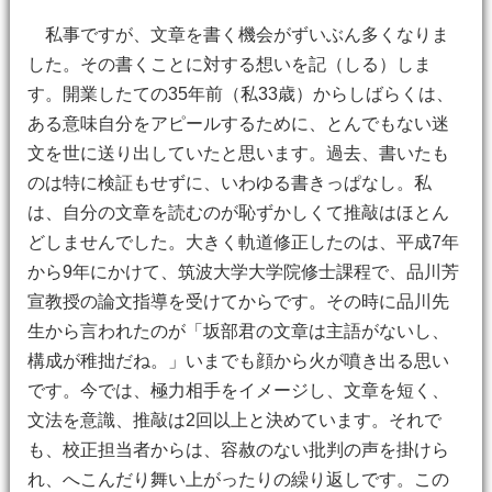
私事ですが、文章を書く機会がずいぶん多くなりま
した。その書くことに対する想いを記（しる）しま
す。開業したての35年前（私33歳）からしばらくは、
ある意味自分をアピールするために、とんでもない迷
文を世に送り出していたと思います。過去、書いたも
のは特に検証もせずに、いわゆる書きっぱなし。私
は、自分の文章を読むのが恥ずかしくて推敲はほとん
どしませんでした。大きく軌道修正したのは、平成7年
から9年にかけて、筑波大学大学院修士課程で、品川芳
宣教授の論文指導を受けてからです。その時に品川先
生から言われたのが「坂部君の文章は主語がないし、
構成が稚拙だね。」いまでも顔から火が噴き出る思い
です。今では、極力相手をイメージし、文章を短く、
文法を意識、推敲は2回以上と決めています。それで
も、校正担当者からは、容赦のない批判の声を掛けら
れ、へこんだり舞い上がったりの繰り返しです。この