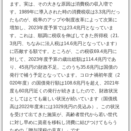
ます。実は、その大きな原因は消費税の収入増で
す。1989年に導入された時の消費税収は3.3兆円だっ
たものが、税率のアップや制度改革によって次第に
増加し、2023年度予算では23.4兆円となっていま
す。これは、順調に税収を伸ばしてきた所得税（21.
3兆円、ちなみに法人税は14.6兆円となっています）
に匹敵する額です。ところが、この税収69.4兆円に
対して、2023年度予算の歳出総額は114.4兆円であ
り、45兆円の財政不足。このうち35.6兆円は国債の
発行で補う予定となっています。コロナ禍初年度（2
020年度）の国債発行額は108.6兆円を超え、2021年
度も60兆円近くの発行が続きましたので、財政状況
としてはとても厳しい状況が続いています（国債残
高は2022年度末には1029兆円の見込み）。この状況
を受けて出てきた施策が、高齢者世代から若い世代
に対し早めに資産を移転し消費に結びつけてもらう
ための「贈与課税の見直し」です。