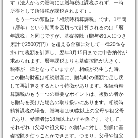
す（法人からの贈与には贈与税は課税されず、一時
所得として所得税が課税されます）。
もう一つの類型は「相続時精算課税」です。1年間
（暦年）という期間を区切って計算されるのは「暦
年課税」と同じですが、基礎控除（贈与者1人につき
累計で2500万円）を超える金額に対して一律20％を
掛けて税額を計算し、翌年3月15日までに申告納付が
求められます。暦年課税よりも基礎控除が大きく、
税率が一律となっていますが、相続が発生した時、
この贈与財産は相続財産に、贈与時の価額で足し戻
して再計算をするという特徴があります。相続時精
算課税のもう一つの重要なポイントは、複数の者か
ら贈与を受けた場合の取り扱いにあります。相続時
精算課税の場合、贈与者は60歳以上の父母や祖父母
であり、受贈者は18歳以上の子や孫です。そして、
それぞれ（父母や祖父母）の贈与に対し、別個に基
礎控除を使うことができます。つまり、父母や祖父