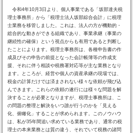
令和4年10月3日より、個人事業である「坂部達夫税
理士事務所」から「税理士法人坂部綜合会計」に税理
士業務を移管しました。これは、法人の方が機動的・
総合的な動きができる組織であり、事業承継（事業の
継続性の確保）という視点からも有用であると判断し
たことによります。税理士事務所は、各種申告書の作
成及びその申告の前提となった会計帳簿等の作成支
援、それに伴う相談や税務署対応等が主な業務となり
ます。ところが、経営や個人の資産承継の現場では、
税金の計算だけでは済まされない様々な依頼が飛び込
んできます。これらの依頼の遂行には様々な問題を解
決することが必要となりますが、税理士事務所は、こ
の問題の整理と解決をいつ誰が行うのかを「見える
化、俯瞰化」することが求められます。このノウハウ
は、私が35年間追い求めている業務であり、通常の税
理士の本来業務とは質の違う、それでいて税務の諸問