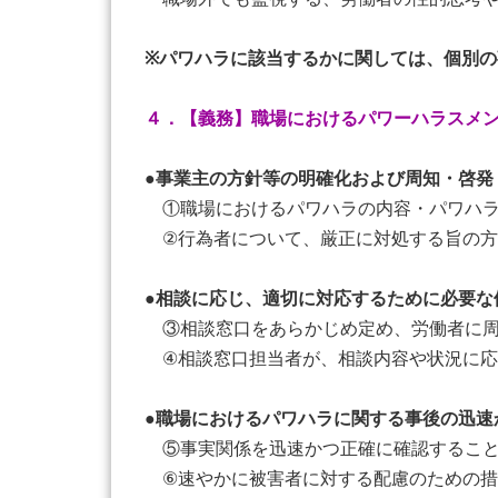
※パワハラに該当するかに関しては、個別
４．【義務】職場におけるパワーハラスメ
●
事業主の方針等の明確化および周知・啓発
①職場におけるパワハラの内容・パワハラ
②行為者について、厳正に対処する旨の方
●
相談に応じ、適切に対応するために必要な
③相談窓口をあらかじめ定め、労働者に周
④相談窓口担当者が、相談内容や状況に応
●
職場におけるパワハラに関する事後の迅速
⑤事実関係を迅速かつ正確に確認するこ
⑥速やかに被害者に対する配慮のための措