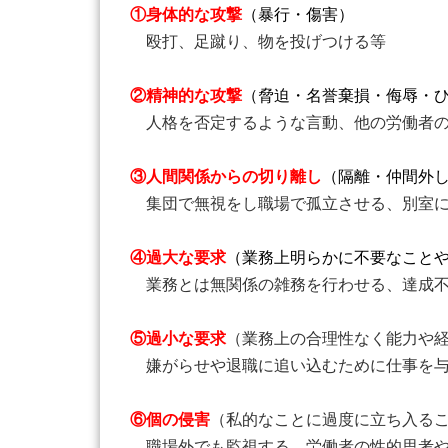
①身体的な攻撃
（暴行・傷害）
殴打、足蹴り、物を投げつける等
②精神的な攻撃
（脅迫・名誉棄損・侮辱・
人格を否定するような言動、他の労働者の
③人間関係からの切り離し
（隔離・仲間外
集団で無視をし職場で孤立させる、別室に
④過大な要求
（業務上明らかに不要なこと
業務とは無関係の雑務を行わせる、達成不
⑤過小な要求
（業務上の合理性なく能力や
嫌がらせや退職に追い込むために仕事を与
⑥個の侵害
（私的なことに過度に立ち入る
職場外でも監視する、労働者の性的思考や