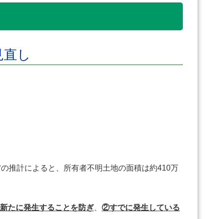
の見直し
推計によると、所有者不明土地の面積は約410万
が新たに発生することを防ぎ
、
②すでに発生している