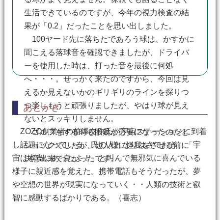
生活できているのですが、今年の視力検査の結
果が「0.2」だったことを思い出しました。
100ヤード先に落ちたであろう球は、かすかに
聞こえる落球音を確認できましたが、ドライバ
ーを使用した時は、打った音を最後に何処
へ・・・。せっかく来たのですから、今回は見
えるか見えないかのギリギリのラインを探りつ
つ楽しもうと頑張りましたが、やはり球が見え
あとがき
ないとスッキリしません。
ZOZO創業者の前澤友作氏が宇宙ステーションに到着
ゴルフをする時も眼鏡が必要になったのだと
し話題になっている。氏の人となりはさておき、「宇
ショックでしたが、他人様に怪我をさせる前に
宙は本当にあったよ！」と叫んで無邪気に喜んでいる
決意出来て良かったです。
様子に親近感を覚えた。携帯電話もそうだったが、夢
や空想の世界が現実になっていく・・人類の技術と叡
智に感動するばかりである。（喜志）