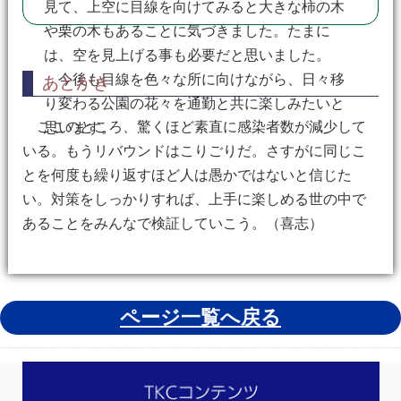
見て、上空に目線を向けてみると大きな柿の木
や栗の木もあることに気づきました。たまに
は、空を見上げる事も必要だと思いました。
今後も目線を色々な所に向けながら、日々移
あとがき
り変わる公園の花々を通勤と共に楽しみたいと
ここのところ、驚くほど素直に感染者数が減少して
思います。
いる。もうリバウンドはこりごりだ。さすがに同じこ
とを何度も繰り返すほど人は愚かではないと信じた
い。対策をしっかりすれば、上手に楽しめる世の中で
あることをみんなで検証していこう。（喜志）
ページ一覧へ戻る