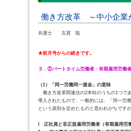
働き方改革 ～中小企業
弁護士 古賀 聡
★前月号からの続きです。
３．②パートタイム労働者・有期雇用労働
（1）「同一労働同一賃金」の意味
働き方改革関連法の2本柱のうちの1つで
導入されたもので、一般的には、「同一労
という原則を定めたものと思われがちですが
ⅰ 正社員と非正規雇用労働者（有期雇用労