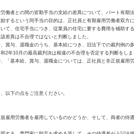
労働者との間の皆勤手当の支給の差異について、パート有期法
奨励するという同手当の目的は、正社員と有期雇用労働者双方
おいて、住宅手当につき、従業員の住宅に要する費用を補助す
当該差異は不合理ではないと判断しました。
、賞与、退職金のうち、基本給につき、旧法下での裁判例の多
和2年10月の最高裁判決は相違の不合理を否定する判断をし
で、「基本給、賞与、退職金については、正社員と非正規雇用
、以下の点をご注意ください。
規雇用労働者を雇用しているのかどうか、そして、両者の待遇
照する、専門家に助言を求める等して、その待遇差が上記法規