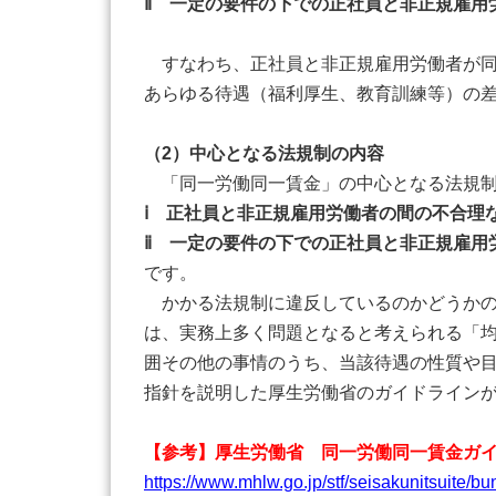
ⅱ 一定の要件の下での正社員と非正規雇用
すなわち、正社員と非正規雇用労働者が同
あらゆる待遇（福利厚生、教育訓練等）の
（2）中心となる法規制の内容
「同一労働同一賃金」の中心となる法規制
ⅰ 正社員と非正規雇用労働者の間の不合理
ⅱ 一定の要件の下での正社員と非正規雇用
です。
かかる法規制に違反しているのかどうかの
は、実務上多く問題となると考えられる「
囲その他の事情のうち、当該待遇の性質や
指針を説明した厚生労働省のガイドライン
【参考】厚生労働省 同一労働同一賃金ガ
https://www.mhlw.go.jp/stf/seisakunitsuite/