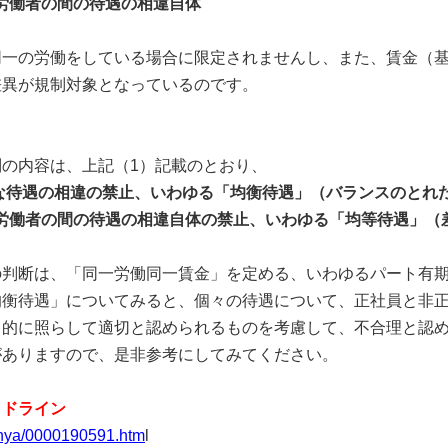
労働者の間の待遇の相違自体
一の労働をしている場合に限定されませんし、また、賃金（基
差異が規制対象となっているのです。
の内容は、上記（1）記載のとおり、
な待遇の相違の禁止、いわゆる「均衡待遇」（バランスのとれ
労働者の間の待遇の相違自体の禁止、いわゆる「均等待遇」（
判断は、「同一労働同一賃金」を定める、いわゆるパート有期
均衡待遇」についてみると、個々の待遇について、正社員と非
目的に照らして適切と認められるものを考慮して、不合理と認
がありますので、是非参考にしてみてください。
イドライン
bunya/0000190591.htm
l