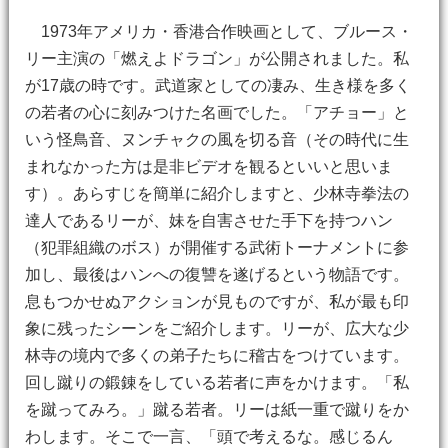
1973年アメリカ・香港合作映画として、ブルース・
リー主演の「燃えよドラゴン」が公開されました。私
が17歳の時です。武道家としての凄み、生き様を多く
の若者の心に刻みつけた名画でした。「アチョー」と
いう怪鳥音、ヌンチャクの風を切る音（その時代に生
まれなかった方は是非ビデオを観るといいと思いま
す）。あらすじを簡単に紹介しますと、少林寺拳法の
達人であるリーが、妹を自害させた手下を持つハン
（犯罪組織のボス）が開催する武術トーナメントに参
加し、最後はハンへの復讐を遂げるという物語です。
息もつかせぬアクションが見ものですが、私が最も印
象に残ったシーンをご紹介します。リーが、広大な少
林寺の境内で多くの弟子たちに稽古をつけています。
回し蹴りの鍛錬をしている若者に声をかけます。「私
を蹴ってみろ。」蹴る若者。リーは紙一重で蹴りをか
わします。そこで一言、「頭で考えるな。感じるん