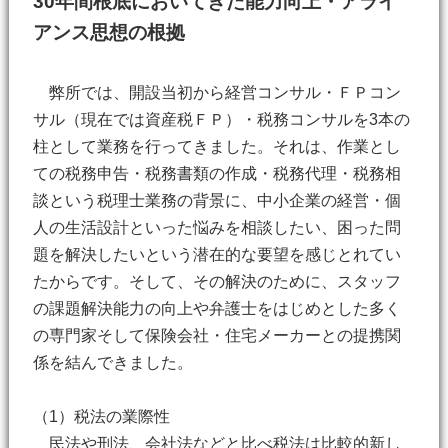
30年間根底においてきた能力向上・アライ
アンス思想の根拠
弊所では、開設当初から経営コンサル・ＦＰコン
サル（現在では資産税ＦＰ）・税務コンサルを3本の
柱として業務を行ってきました。それは、作業とし
ての税務申告・税務書類の作成・税務代理・税務相
談という税理士業務の背景に、中小企業の経営・個
人の生活設計といった悩みを相談したい、困った問
題を解決したいという潜在的な要望を感じとれてい
たからです。そして、その解決のために、スタッフ
の課題解決能力の向上や弁護士をはじめとした多く
の専門家そして保険会社・住宅メーカーとの提携関
係を結んできました。
（1）税法の業際性
民法や刑法、会社法などと比べ税法は比較的新し