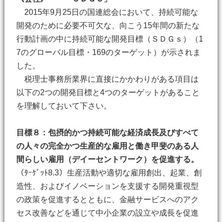
2015年9月25日の国連総会において、持続可能な
開発のために必要不可欠な、向こう15年間の新たな
行動計画の中に持続可能な開発目標（ＳＤＧｓ）（1
7のグローバル目標・169のターゲット）が示されま
した。
税理士事務所業界に直接にかかわりがある項目は
以下の2つの開発目標と4つのターゲットがあること
を理解しておいて下さい。
目標８：包摂的かつ持続可能な経済成長及びすべて
の人々の完全かつ生産的な雇用と働き甲斐のある人
間らしい雇用（デイーセントワーク）を促進する。
（ﾀｰｹﾞｯﾄ8.3）生産活動や適切な雇用創出、起業、創
造性、およびイノベーションを支援する開発重視型
の政策を促進するとともに、金融サービスへのアク
セス改善などを通じて中小企業の設立や成長を促進