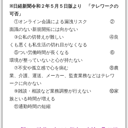
※日経新聞令和２年５月５日版より 「テレワークの
可否」
①オンライン会議による漏洩リスク ②
面識のない新規開拓には向かない
③公私の切替えが難しい ④良
くも悪くも私生活の切れ目がなくなる
⑤つい労働時間が長くなる ⑥
環境が整っていないと心が持たない
⑦不安や孤立感で心を病む ⑧農
業、介護、運送、メーカー、監査業務などはテレワ
ークに向かない
⑨雑談・相談など業務調整が行えない ⑩家
族といる時間が増える
⑪通勤時間の短縮