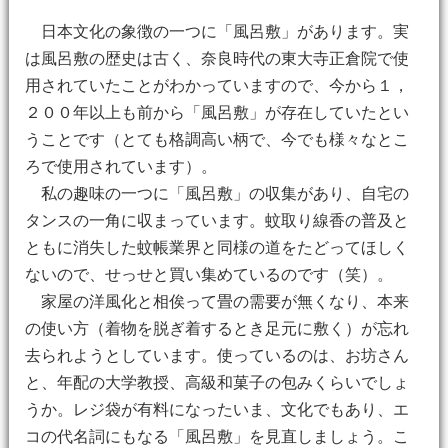
日本文化の象徴の一つに「風呂敷」があります。実
は風呂敷の歴史は古く、奈良時代の東大寺正倉院で使
用されていたことがわかっていますので、今から１，
２００年以上も前から「風呂敷」が存在していたとい
うことです（とても格調高い柄で、今でも様々なとこ
ろで使用されています）。
私の趣味の一つに「風呂敷」の収集があり、自宅の
タンスの一角に収まっています。蚊取り線香の普及と
ともに消失した蚊帳業界と同様の道をたどってほしく
ないので、せっせと買い集めているのです（笑）。
家屋の洋風化と相俟って畳の需要が無くなり、本来
の使い方（着物を脱ぎ着するとき足元に敷く）が忘れ
去られようとしています。使っているのは、お坊さん
と、年配の大学教授、高級和菓子の包みくらいでしょ
うか。レジ袋が有料になったいま、文化でもあり、エ
コの代名詞にもなる「風呂敷」を見直しましょう。こ