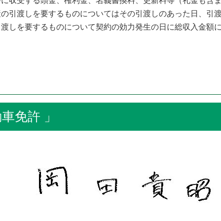
に収受する頭金、権利金、名義書換料、更新料等（礼金も含ま
産の引渡しを要するものについてはその引渡しのあった日、引
引渡しを要するものについて契約の効力発生の日に総収入金額
車免許 」