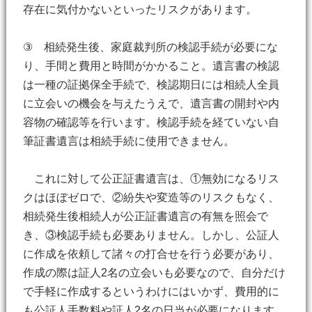
存在に気付かないといったリスクがあります。
③ 相続発生後、家庭裁判所の検認手続が必要にな
り、手間と費用と時間がかかること。遺言書の検認
は一種の証拠保全手続で、検認期日には相続人全員
に立会いの機会を与えたうえで、遺言書の開封や内
容物の確認等を行います。検認手続を経ていない自
筆証書遺言は相続手続に使用できません。
これに対して公正証書遺言は、①無効になるリス
クはほぼゼロで、②紛失や変造等のリスクもなく、
相続発生後相続人が公正証書遺言の有無を照会で
き、③検認手続も必要ありません。しかし、公証人
に作成を依頼して諸々の打合せを行う必要があり、
作成の際は証人2名の立会いも必要なので、自分だけ
で手軽に作成するというわけにはいかず、費用的に
も公証人手数料や証人2名の日当が必要になります。