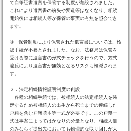
て自筆証書遺言を保管する制度が創設されました。
これにより遺言書の紛失や変造等はなくなり、相続
開始後には相続人等が保管の事実の有無を照会でき
ます。
③ 保管制度により保管された遺言書については、検
認手続が不要とされました。なお、法務局は保管を
受ける際に遺言書の形式チェックを行うので、方式
違反により遺言書が無効となるリスクも軽減されま
す。
２．法定相続情報証明制度の創設
各種の相続手続では、被相続人の法定相続人を確
定するため被相続人の出生から死亡までの連続した
戸籍を含む戸籍謄本等一式が必要です。この戸籍一
式は事案によってはかなりの分量となり、相続人側
のみならず提出先においても物理的な取り回しが大