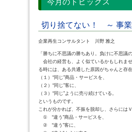
今月のトピックス
切り捨てない！ ～ 事
企業再生コンサルタント 川野 雅之
「勝ちに不思議の勝ちあり。負けに不思議
会社の経営も、よく似ているかもしれませ
る時には、ある共通した原因がちゃんと存
（１）“同じ”商品・サービスを、
（２）“同じ”客に、
（３）“同じ”ように売り続けている。
というものです。
これが分かれば、不振を脱却し、さらには
① “違う”商品・サービスを、
② “違う”客に、