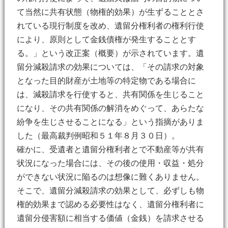
て当然に共有状態（物権的効果）が生ずることとさ
れている現行制度を改め、遺留分権利者の権利行使
により、原則として金銭債権が発生することとす
る。」という改正案（概要）が示されています。遺
留分減殺請求の効果については、「その請求の対象
となった目的財産が土地等の特定物である場合に
は、減殺請求を行使すると、共有関係を生じること
になり、その共有関係の解消をめぐって、あらたな
紛争を生じさせることになる」という指摘がありま
した（最高裁判例昭和５１年８月３０日）。
確かに、受遺者と遺留分権利者とで不動産等が共有
状況になった場合には、その後の使用・収益・処分
ができない状況に陥るのは想像に難くありません。
そこで、遺留分減殺請求の効果として、必ずしも物
権的効果まで認める必要性はなく、遺留分権利者に
遺留分侵害額に相当する価値（金銭）を請求させる