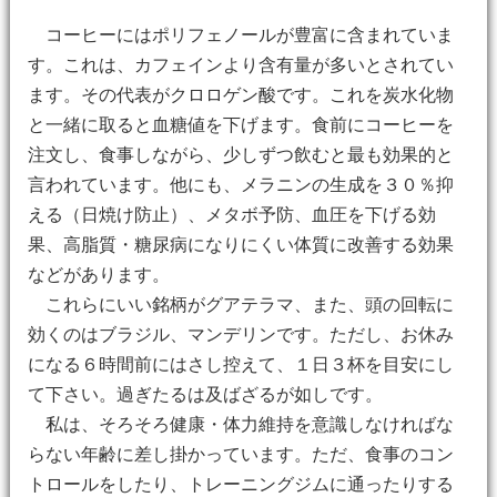
コーヒーにはポリフェノールが豊富に含まれていま
す。これは、カフェインより含有量が多いとされてい
ます。その代表がクロロゲン酸です。これを炭水化物
と一緒に取ると血糖値を下げます。食前にコーヒーを
注文し、食事しながら、少しずつ飲むと最も効果的と
言われています。他にも、メラニンの生成を３０％抑
える（日焼け防止）、メタボ予防、血圧を下げる効
果、高脂質・糖尿病になりにくい体質に改善する効果
などがあります。
これらにいい銘柄がグアテラマ、また、頭の回転に
効くのはブラジル、マンデリンです。ただし、お休み
になる６時間前にはさし控えて、１日３杯を目安にし
て下さい。過ぎたるは及ばざるが如しです。
私は、そろそろ健康・体力維持を意識しなければな
らない年齢に差し掛かっています。ただ、食事のコン
トロールをしたり、トレーニングジムに通ったりする