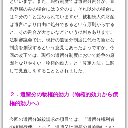
といいます。また、現行制度では遺留分割合が、直
系尊属のみの場合には３分の１、それ以外の場合に
は２分の１と定められていますが、被相続人の財産
は遺言により自由に処分できるという原則からする
と、その割合が大きいなどという批判もあります。
法制審議会では、現行の遺留分制度に代わる新たな
制度を創設するという意見もあったようですが、今
回の改正では、現行の遺留分制度において紛争の原
因となりやすい「物権的効力」と「算定方法」に関
して見直しをすることとされました。
２．遺留分の物権的効力（物権的効力から債
権的効力へ）
今回の遺留分減殺請求の項目では、「遺留分権利者
の権利行使によって、遺贈又は贈与の目的物につい