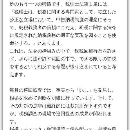
所のもう一つの特徴です。税理士法第１条には、
「税理士は、税務に関する専門家として、独立した
公正な立場において、申告納税制度の理念にそっ
て、納税義務者の信頼にこたえ、租税に関する法令
に規定された納税義務の適正な実現を図ることを使
命とする。」とあります。
これは、法令の枠組みの中で、租税回避行為を許さ
ず、さらに法が許す範囲の中で、できる限りの節税
をするという相反する命題が織り込まれていると考
えます。
毎月の巡回監査では、事実から「兆し」を発見し、
根拠を求めて判断を明確に行っています。そして、
その判断の是非は最終的には裁判所が下すのです
が、税務調査の現場で巡回監査の成果が問われま
す。
指導・チェック・整理保管に気を配って、是認を目