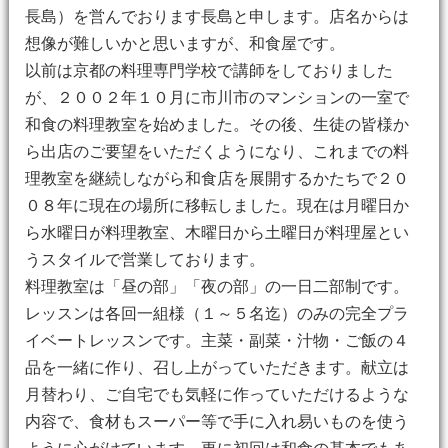
長島）を営んでおります長島と申します。店名からは
想像が難しいかと思いますが、和食屋です。
以前は京都の料理専門学校で講師をしておりました
が、２００２年１０月に市川市のマンションの一室で
和食の料理教室を始めました。その後、生徒の皆様か
ら出店のご要望をいただくようになり、これまでの料
理教室を継続しながら和食店を展開するかたちで２０
０８年に現在の場所に移転しました。現在は月曜日か
ら水曜日が料理教室、木曜日から土曜日が料理屋とい
うスタイルで営業しております。
料理教室は「昼の部」「夜の部」の一日二部制です。
レッスンは各回一組様（１～５名迄）のみの完全プラ
イベートレッスンです。主菜・副菜・汁物・ご飯の４
品を一緒に作り、召し上がっていただきます。献立は
月替わり、ご自宅でも気軽に作っていただけるような
内容で、食材もスーパー等で手に入れ易いものを使う