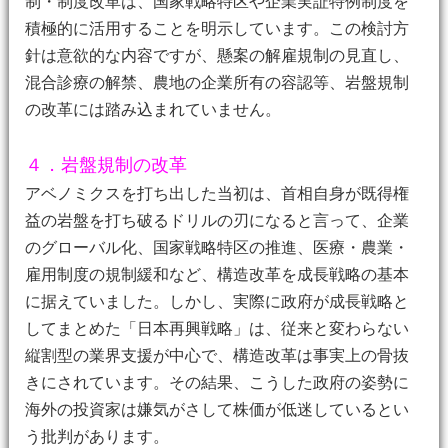
制・制度改革は、国家戦略特区や企業実証特例制度を
積極的に活用することを明示しています。この検討方
針は意欲的な内容ですが、懸案の解雇規制の見直し、
混合診療の解禁、農地の企業所有の容認等、岩盤規制
の改革には踏み込まれていません。
４．岩盤規制の改革
アベノミクスを打ち出した当初は、首相自身が既得権
益の岩盤を打ち破るドリルの刃になると言って、企業
のグローバル化、国家戦略特区の推進、医療・農業・
雇用制度の規制緩和など、構造改革を成長戦略の基本
に据えていました。しかし、実際に政府が成長戦略と
してまとめた「日本再興戦略」は、従来と変わらない
縦割型の業界支援が中心で、構造改革は事実上の骨抜
きにされています。その結果、こうした政府の姿勢に
海外の投資家は嫌気がさして株価が低迷しているとい
う批判があります。