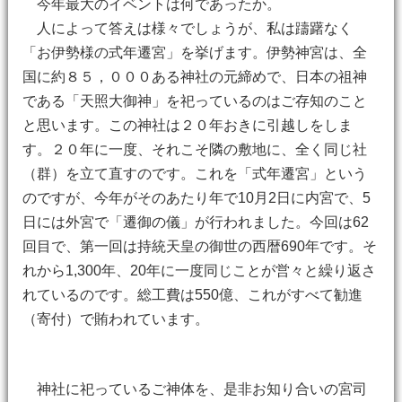
今年最大のイベントは何であったか。
人によって答えは様々でしょうが、私は躊躇なく
「お伊勢様の式年遷宮」を挙げます。伊勢神宮は、全
国に約８５，０００ある神社の元締めで、日本の祖神
である「天照大御神」を祀っているのはご存知のこと
と思います。この神社は２０年おきに引越しをしま
す。２０年に一度、それこそ隣の敷地に、全く同じ社
（群）を立て直すのです。これを「式年遷宮」という
のですが、今年がそのあたり年で10月2日に内宮で、5
日には外宮で「遷御の儀」が行われました。今回は62
回目で、第一回は持統天皇の御世の西暦690年です。そ
れから1,300年、20年に一度同じことが営々と繰り返さ
れているのです。総工費は550億、これがすべて勧進
（寄付）で賄われています。
神社に祀っているご神体を、是非お知り合いの宮司