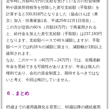
定年時に月額40万円の支給を受けている方の社会保険
料や源泉所得税等を控除した差引支給額（手取額）を
計算すると330,918円となりました（協会けんぽ（東
京）加入・扶養家族1名、平成25年12月1日現在）。
この方が従前の60％（月額24万円）で再雇用される
と、給付金を加えた差引支給額（手取額）は237,193円
となります。支給額ベースで40％減額しますが、手取
額ベースでは約28％の減額に留まり、減額幅が1割以上
緩和されます。
なお、このケース（40万円→24万円）では、在職老齢
年金を受給できる可能性がありますが、年金は個人の
権利であり、会社の賃金制度上、期待するべきではな
いと考え、今回は検討していません。
６．まとめ
65歳までの雇用義務化を背景に、60歳以降の継続雇用