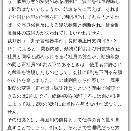
う、雇用形態の変更のみを理由に、賃金を40％削減し
て問題はないでしょうか。結論を先に言えば、それま
でと同じ内容の仕事を同じ時間担当してもらうとすれ
ば、公序良俗違反による違法状態と判断され、賃金制
度自体の説得力が失われてしまいかねません。
裁判例（「丸子警報器事件」長野地上田支判 平8・3・
15）によると、業務内容、勤務時間および日数等が正
社員と同様と認められる臨時社員の賃金が、勤務年数
の同じ正社員の8割以下であるときは、使用者に許され
た裁量を逸脱したものとして、会社に8割を下回る差額
の支払を命じました。この裁判例から推察して、雇用
形態の変更（正社員→嘱託社員）という理由で減額で
きるのは2割までで、総額4割を減額するには別の根拠
によって残り2割の減額に正当性を与えなければなりま
せん。
その根拠とは、再雇用の前提として仕事の質と量を見
直すことでしょう。例えば、それまで管理職だった方