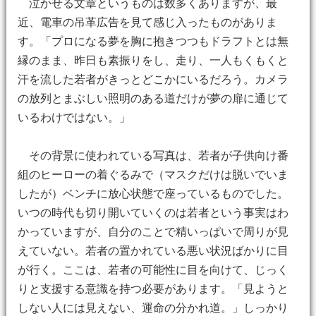
泣かせる文章というものは数多くありますが、最
近、電車の吊革広告を見て感じ入ったものがありま
す。「プロになる夢を胸に抱きつつもドラフトとは無
縁のまま、昨日も素振りをし、走り、一人もくもくと
汗を流した若者がきっとどこかにいるだろう。カメラ
の放列とまぶしい照明のある道だけが夢の扉に通じて
いるわけではない。」
その背景に使われている写真は、若者が子供向け番
組のヒーローの着ぐるみで（マスクだけは脱いでいま
したが）ベンチに放心状態で座っているものでした。
いつの時代も切り開いていくのは若者という事実はわ
かっていますが、自分のことで精いっぱいで周りが見
えていない。若者の置かれている悪い状況ばかりに目
が行く。ここは、若者の可能性に目を向けて、じっく
りと支援する意識を持つ必要があります。「見ようと
しない人には見えない、運命の分かれ道。」しっかり