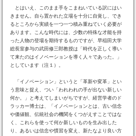
とはいえ、このまま手をこまねいている訳にはい
きません。自ら置かれた立場を十分に自覚し、でき
るところから実績を一つ一つ積み重ねていく必要が
あります。こんな時代には、少数の特殊な才能を持
った人物の登場を期待するものですが、早稲田大学
総長室参与の武田修三郎教授は「時代を正しく導い
て来たのはイノベーションを導く人々であった。」
としています（注１）。
「イノベーション」というと「革新や変革」とい
う意味と捉え、つい「われわれの手が出ない新しい
何か。」と考えてしまいがちですが、経営学者のド
ラッカー博士は、「イノベーションとは、古い信念
や価値観、伝統社会の機関をくつがえすことではな
く、これらを使って何か新しいものを生み出した
り、あるいは信念や慣習を変え、新たなより良い方