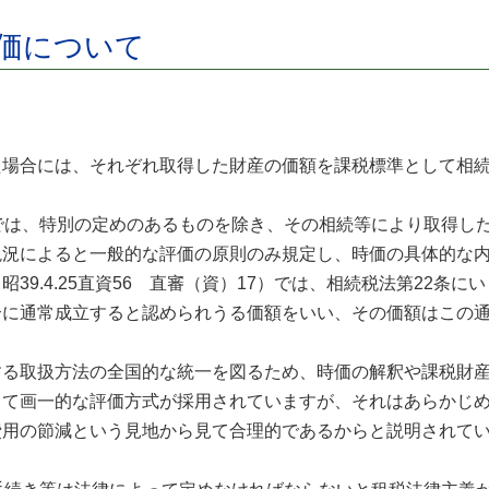
価について
た場合には、それぞれ取得した財産の価額を課税標準として相
では、特別の定めのあるものを除き、その相続等により取得し
現況によると一般的な評価の原則のみ規定し、時価の具体的な
39.4.25直資56 直審（資）17）では、相続税法第22条
合に通常成立すると認められうる価額をいい、その価額はこの
する取扱方法の全国的な統一を図るため、時価の解釈や課税財
じて画一的な評価方式が採用されていますが、それはあらかじ
費用の節減という見地から見て合理的であるからと説明されて