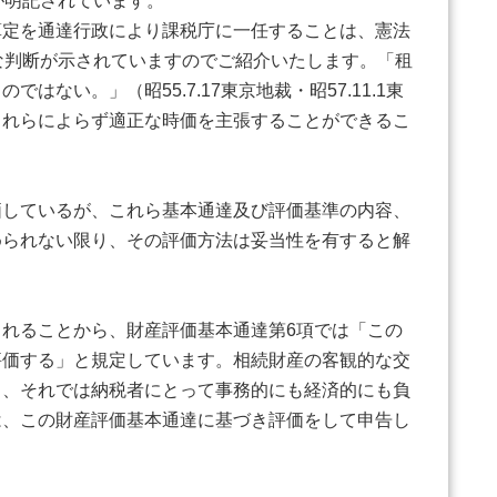
が明記されています。
算定を通達行政により課税庁に一任することは、憲法
な判断が示されていますのでご紹介いたします。「租
い。」（昭55.7.17東京地裁・昭57.11.1東
これらによらず適正な時価を主張することができるこ
価しているが、これら基本通達及び評価基準の内容、
められない限り、その評価方法は妥当性を有すると解
れることから、財産評価基本通達第6項では「この
評価する」と規定しています。相続財産の客観的な交
じ、それでは納税者にとって事務的にも経済的にも負
は、この財産評価基本通達に基づき評価をして申告し