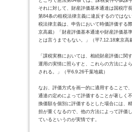
ところで憲法第84条では、課税要件や賦課
それに対して、財産評価基本通達は国税庁
第84条の租税法律主義に違反するのではな
税法律主義は、申告において時価評価する際の
京高裁）「財産評価基本通達や財産評価基
とは言うまでもない。」（平7.12.18東京高
「課税実務においては、相続財産評価に関
運用の実情に照らすと、これらの方法によ
される。」（平6.9.26千葉地裁）
なお、評価方式を画一的に適用することで
通達の定めによって評価することが著しく
換価額を個別に評価するとした場合には、
担が重くなるので、他の方法によって評価
ているというのが実情です。