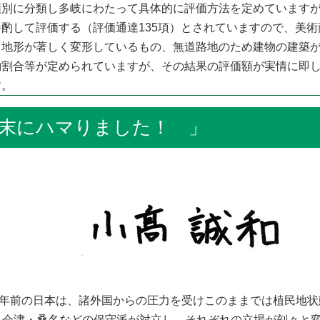
類別に分類し多岐にわたって具体的に評価方法を定めています
酌して評価する（評価通達135項）とされていますので、美
、地形が著しく変形しているもの、無道路地のため建物の建築
酌割合等が定められていますが、その結果の評価額が実情に即
す。
にハマりました！ 」
0年前の日本は、諸外国からの圧力を受けこのままでは植民地
・会津・桑名などの保守派が対立し、それぞれの立場が刻々と