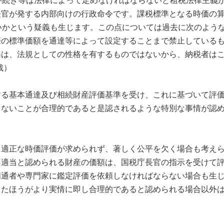
手続き等は法律によって定めなければならないと租税法律主義
長官が発する内部向けの行政命令です。課税標準となる時価の
いかという疑義も生じます。この点については過去に次のよう
標準価額を通達等によって設定することまで禁止しているものではな
準は、法規としての性格を有するものではないから、納税者は
裁）
する基本通達及び相続財産評価基準を受け、これに基づいて評
らないことが合理的であると是認されるような特別な事情が認
、適正な時価評価が求められず、著しく公平を欠く場合も考えら
不適当と認められる財産の価額は、国税庁長官の指示を受けて
精通者や専門家に鑑定評価を依頼しなければならない場合も生
したほうがより実情に即し合理的であると認められる場合以外