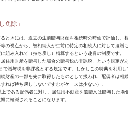
し免除」
るときには、過去の生前贈与財産を相続時の時価で評価し、相
平等の視点から、被相続人が生前に特定の相続人に対して遺贈
産に組み入れて（持ち戻し）精算するという趣旨の制度です。
居住用財産を贈与した場合の贈与税の非課税」という規定があ
万円まで贈与税を非課税とする規定です。しかしこの特典を利用
相続財産の一部を先に取得したものとして扱われ、配偶者は相
にすれば持ち戻ししないですむがケースは少ない）。
以上である配偶者に対し、居住用不動産を遺贈又は贈与した場
大幅に軽減されることになります。