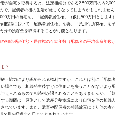
が自宅を取得すると、法定相続分である2,500万円の内2,0
んので、配偶者の後の生活が厳しくなってしまうかもしれません
00万円の自宅を、「配偶者居住権」（仮に500万円とします）
分割協議において「配偶者居住権」を妻、「負担付所有権」を
000万円分の預貯金を取得することが可能となります。
の相続税評価額・居住権の存続年数（配偶者の平均余命年数が
は？
解・協力により認められる権利ですが、これとは別に「配偶者
ない場合でも、相続発生後すぐに住まいを失うことがないよう
与えられるもので相続税が課されることもありませんが、「短
有する期間は、原則として遺産分割協議により自宅を他の相続人
とされています。また、遺言や配偶者の相続放棄により他の者
6か月を経過する日までとされています。