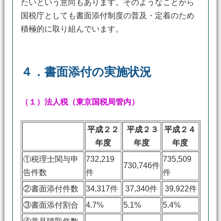
たいという意向もあります。そのようなことから
国税庁としても書面添付制度の普及・定着のため
積極的に取り組んでいます。
４．書面添付の実施状況
（１）法人税（東京国税局管内）
平成２２
平成２３
平成２４
年度
年度
年度
①税理士関与申
732,219
735,509
730,746件
告件数
件
件
②書面添付件数
34,317件
37,340件
39,922件
③書面添付割合
4.7%
5.1%
5.4%