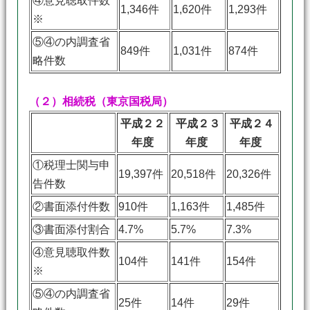
④意見聴取件数
1,346件
1,620件
1,293件
※
⑤④の内調査省
849件
1,031件
874件
略件数
（２）相続税（東京国税局）
平成２２
平成２３
平成２４
年度
年度
年度
①税理士関与申
19,397件
20,518件
20,326件
告件数
②書面添付件数
910件
1,163件
1,485件
③書面添付割合
4.7%
5.7%
7.3%
④意見聴取件数
104件
141件
154件
※
⑤④の内調査省
25件
14件
29件