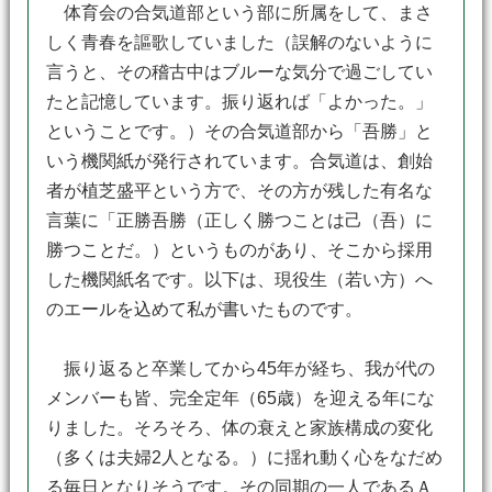
体育会の合気道部という部に所属をして、まさ
しく青春を謳歌していました（誤解のないように
言うと、その稽古中はブルーな気分で過ごしてい
たと記憶しています。振り返れば「よかった。」
ということです。）その合気道部から「吾勝」と
いう機関紙が発行されています。合気道は、創始
者が植芝盛平という方で、その方が残した有名な
言葉に「正勝吾勝（正しく勝つことは己（吾）に
勝つことだ。）というものがあり、そこから採用
した機関紙名です。以下は、現役生（若い方）へ
のエールを込めて私が書いたものです。
振り返ると卒業してから45年が経ち、我が代の
メンバーも皆、完全定年（65歳）を迎える年にな
りました。そろそろ、体の衰えと家族構成の変化
（多くは夫婦2人となる。）に揺れ動く心をなだめ
る毎日となりそうです。その同期の一人であるＡ