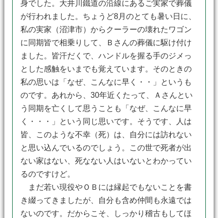
身でした。大井川鐵道の沿線にあるご実家で葬儀
が行われました。ちょうど8月のとても暑い日に、
私の実家（沼津市）からクーラーの壊れたワゴン
に同期皆で相乗りして、Ｂさんの葬儀に駆け付け
ました。皆汗だくで、ハンドルを握る手のジメっ
とした感触をいまでも覚えています。そのときの
私の思いは「なぜ、こんなに早く・・」というも
のです。あれから、30年近くたって、Ａさんとい
う同期を亡くして思うことも「なぜ、こんなに早
く・・・」という同じ思いです。そうです、人は
皆、このような不幸（死）は、自分には訪れない
と思い込んでいるのでしょう。この世で死者が出
ない家はない、死なない人はいないとわかってい
るのですけど。
まだ若い現役やＯＢには縁起でもないことを書
き綴ってきましたが、自分も含め仲間も永遠では
ないのです。だからこそ、しっかり稽古もしてほ