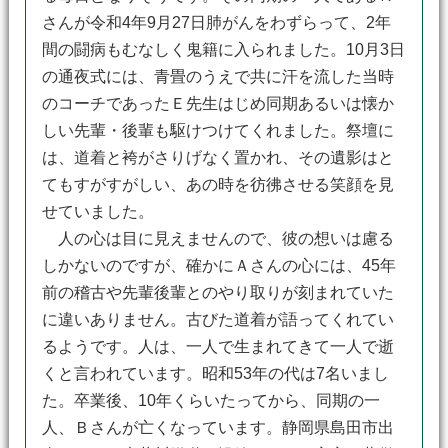
さんが令和4年9月27日肺がんをわずらって、2年
間の闘病もむなしく鬼籍に入られました。10月3日
の通夜式には、青畳のうえで共に汗を流した当時
のコーチであったＥ先生はじめ同期あるいは懐か
しい先輩・後輩も駆けつけてくれました。祭壇に
は、道着と袴がさりげなく置かれ、その遺影はと
てもすがすがしい、あの時を彷彿させる笑顔を見
せていました。
人の心は目に見えませんので、彼の想いは慮る
しかないのですが、確かにＡさんの心には、45年
前の稽古や先輩後輩とのやり取りが刻まれていた
に違いありません。古びた道着が語ってくれてい
るようです。人は、一人で生まれてきて一人で逝
くと言われています。昭和53年の代は7名いまし
た。卒業後、10年くらいたってから、同期の一
人、Ｂさんが亡くなっています。静岡県島田市出