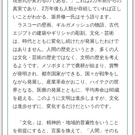
現形式が変わるのである。」これは2万年前からの
真実であり、2万年後も人類が存続していれば正し
いことがわかる、坂井修一氏はそう語ります。
ラスコーの壁画、ギルガメッシュの物語、古代
エジプトの建築やギリシャの彫刻。文化・芸術
は、時代とともに変化し続けたが発展したわけで
はありません。人間の歴史というとき、多くの人
は文化・芸術の歴史ではなく、文明の歴史を考え
るようです。メソポタミアで農耕が始まり、貨幣
が発明され、都市国家ができる。国々が戦争をし
ながら発展し、産業革命がおこり、ハイテクの世
界となる。医療の発展とともに、平均寿命は80歳
を超える。このように文明は進歩しますが、文化
は進歩せずに、変化するだけだというのです。
「文化」は、精神的・地域的普遍性をいうこと
を前提にすると、言葉を換えて、「人間」そのも