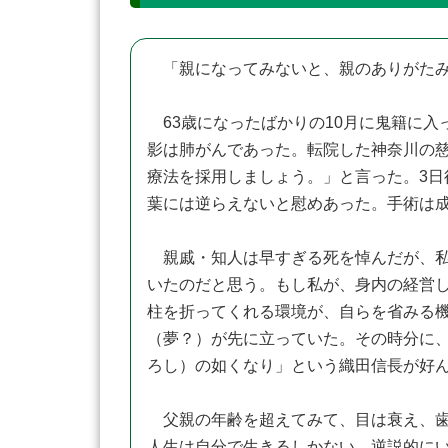
「親になってみないと、親のありがたみ
63歳になったばかりの10月に鬼籍に入
影は肺がんであった。転院した神奈川の
療法を採用しましょう。」と言った。3
葉には逆らえないと慰めあった。手術は
親戚・知人は早すぎる死を悼んだが、私は
いたのだと思う。もし私が、身内の経営
柱を折ってくれる環境が、自らを省みる
（夢？）が先に立っていた。その時分に、
ろし）の如くなり」という織田信長が好
父親の年齢を超えてみて、目は衰え、歯
人生は自分で生きるしかない。逆説的に