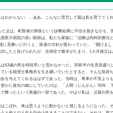
はわからない。」ああ、こんなに苦労して親は私を育ててく
った父は、町医者の肺炎という診断結果に不信を抱きながも、
慈恵医大病院の若い医師は、私たち家族に「治療は内科的療法
日後に見舞いに行くと、医者の方針が変わっていた。「開けまし
成功したと告げられたが、合併症で腹水がたまり、1カ月後父は
63歳の死を特段早いと思わなかった。30前半の生意気盛り
している税理士事務所を引き継いでいたとすると、そんな気持
機会を与えてくれるははずであった。当時は、将来の不安より
密かに座右の銘にしていたのは、「人間（じんかん）50年、
んで舞ったという敦盛の一節であった。やはり私は、父親の死
はこぼれ、体は思うように動かないと感じるようになった。そ
いうと他人の人生を自分は生きることはできない。それは、親