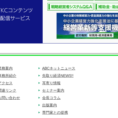
業務案内
ABCネットニュース
事務所紹介
先取り経済NEWS!!
アクセス
耳寄り情報
関連リンク
セミナー案内
お問い合わせ
会長コラム
出版案内
専門家との提携