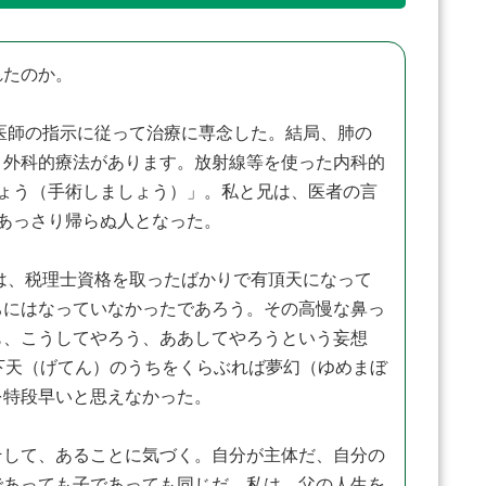
れたのか。
医師の指示に従って治療に専念した。結局、肺の
と外科的療法があります。放射線等を使った内科的
ょう（手術しましょう）」。私と兄は、医者の言
あっさり帰らぬ人となった。
は、税理士資格を取ったばかりで有頂天になって
ちにはなっていなかったであろう。その高慢な鼻っ
も、こうしてやろう、ああしてやろうという妄想
下天（げてん）のうちをくらぶれば夢幻（ゆめまぼ
を特段早いと思えなかった。
して、あることに気づく。自分が主体だ、自分の
であっても子であっても同じだ。私は、父の人生を