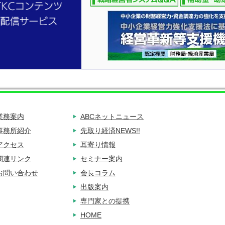
業務案内
ABCネットニュース
事務所紹介
先取り経済NEWS!!
アクセス
耳寄り情報
関連リンク
セミナー案内
お問い合わせ
会長コラム
出版案内
専門家との提携
HOME