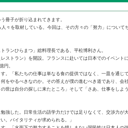
いう冊子が折り込まれてきます。
る人々を取材している。今回は、その方々の「努力」について
トランひらまつ」総料理長である、平松博利さん。
ストラン）を開設。フランスに赴いては日本でのイベントに招
0億円。
す。「私たちの仕事は単なる食の提供ではなく、一皿を通じて
。何をやるべきなのか。その答えが僕の進むべき道であり、会
の世は自分の探しに来たところ」そして「さあ、仕事をしよう
勉強した。日常生活の語学力だけでは足りなくて、交渉力が大
ない。バイタリティが求められる。」
す。「水面下で努力することを惜しまない国民性は日本人の強