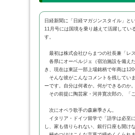
日経新聞に「日経マガジンスタイル」と
11月号には国境を乗り越えて活躍してい
す。
最初は株式会社ひらまつの社長兼「レス
各県にオーベルジェ（宿泊施設を備えたレ
き、現在は東証一部上場銘柄で年商は12
そんな彼がこんなコメントを残していま
ーです。自分は何者か。何ができるのか
その前提に陶芸家・河井寛次郎の、「こ
次にオペラ歌手の森麻季さん。
イタリア・ドイツ留学で「語学は必至に
し、家も借りられない、銀行口座も開け
極めつけはこんな言葉で締めくくられま