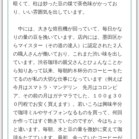
暗くて、柱は炒った豆の煤で茶色味がかってお
り、いい雰囲気を出しています。
中には、大きな焙煎機が回っていて、毎日かな
りの量の豆を挽いています。店内には、墨田区か
らマイスター（その道の達人）に認定された２人
の職人さんが働いており、これまた渋い味を出し
ています。渋谷珈琲の親父さんとひょんなことか
ら知りあって以来、毎朝約８杯分のコーヒーをた
てるのが私の大切な仕事になっています（例えば
今月はスマトラ・マンデリン 先月はコロンビ
ア、その前の月はガテマラでした、１００ｇ３０
０円程でお安く買えます）。若いころは興味半分
で珈琲ミルやサイフォンなるものを買って、何回
か作ってはすぐ飽きていたのですが、今はちょっ
と違います。毎朝、水と豆の量を微妙に変えて珈
琲をたてています。最初、余っていたコーヒーが