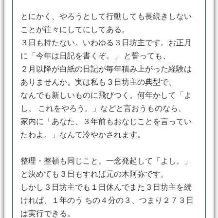
とにかく、やろうとして行動しても長続きしない
ことが往々にしてにしてある。
３日も持たない。いわゆる３日坊主です。お正月
に「今年は日記を書くぞ。」 と誓っても、
２月以降が白紙の日記が毎年積み上がった経験は
ありませんか。実は私も３日坊主の典型で、
なんでも新しいものに飛びつく。何年かして「よ
し、 これをやろう。」などと言おうものなら、
家内に「あなた、３年前もおなじことを言ってい
たわよ。」なんて冷やかされます。
整理・整頓も同じこと。一念発起して「よし。」
と決めても３日もすれば元の木阿弥です。
しかし３日坊主でも１日休んでまた３日坊主を続
ければ、１年のう ちの４分の３、つまり２７３日
は実行できる。