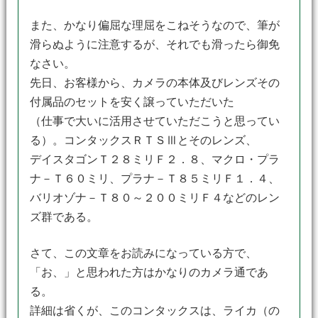
また、かなり偏屈な理屈をこねそうなので、筆が
滑らぬように注意するが、それでも滑ったら御免
なさい。
先日、お客様から、カメラの本体及びレンズその
付属品のセットを安く譲っていただいた
（仕事で大いに活用させていただこうと思ってい
る）。コンタックスＲＴＳⅢとそのレンズ、
デイスタゴンＴ２８ミリＦ２．８、マクロ・プラ
ナ－Ｔ６０ミリ、プラナ－Ｔ８５ミリＦ１．４、
バリオゾナ－Ｔ８０～２００ミリＦ４などのレン
ズ群である。
さて、この文章をお読みになっている方で、
「お、」と思われた方はかなりのカメラ通であ
る。
詳細は省くが、このコンタックスは、ライカ（の